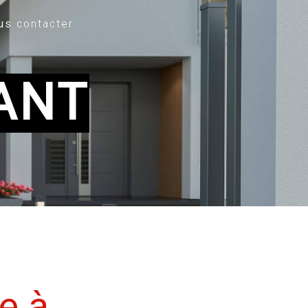
us contacter
ANT
e à