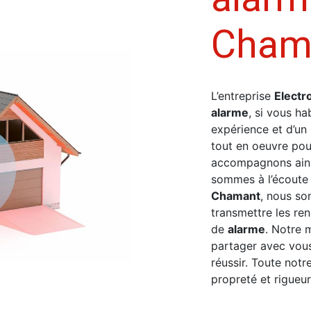
Cham
L’entreprise
Electr
alarme
, si vous ha
expérience et d’un 
tout en oeuvre pou
accompagnons ains
sommes à l’écoute 
Chamant
, nous so
transmettre les re
de
alarme
. Notre 
partager avec vous
réussir. Toute notr
propreté et rigueur