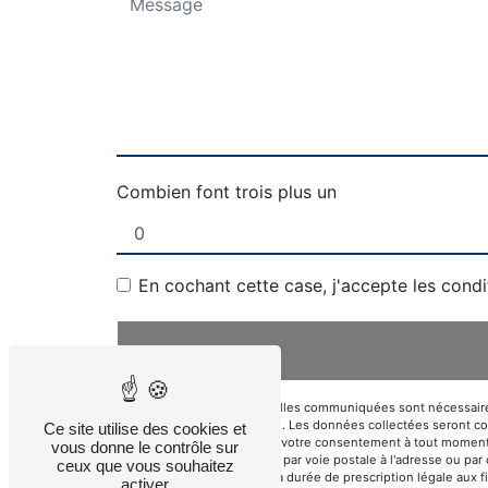
Combien font trois plus un
En cochant cette case, j'accepte les condi
** Les données personnelles communiquées sont nécessaires au
répondre à votre message. Les données collectées seront commu
Ce site utilise des cookies et
d’opposition, de retrait de votre consentement à tout moment
vous donne le contrôle sur
pouvez exercer ces droits par voie postale à l'adresse ou par
ceux que vous souhaitez
de contact puis pendant la durée de prescription légale aux f
activer