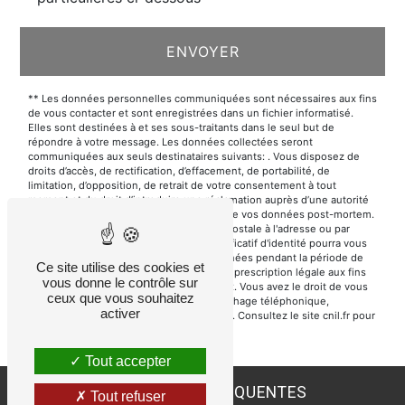
ENVOYER
** Les données personnelles communiquées sont nécessaires aux fins
de vous contacter et sont enregistrées dans un fichier informatisé.
Elles sont destinées à et ses sous-traitants dans le seul but de
répondre à votre message. Les données collectées seront
communiquées aux seuls destinataires suivants: . Vous disposez de
droits d’accès, de rectification, d’effacement, de portabilité, de
limitation, d’opposition, de retrait de votre consentement à tout
moment et du droit d’introduire une réclamation auprès d’une autorité
de contrôle, ainsi que d’organiser le sort de vos données post-mortem.
Vous pouvez exercer ces droits par voie postale à l'adresse ou par
courrier électronique à l'adresse . Un justificatif d'identité pourra vous
être demandé. Nous conservons vos données pendant la période de
Ce site utilise des cookies et
prise de contact puis pendant la durée de prescription légale aux fins
vous donne le contrôle sur
probatoires et de gestion des contentieux. Vous avez le droit de vous
ceux que vous souhaitez
inscrire sur la liste d'opposition au démarchage téléphonique,
activer
disponible à cette adresse:
Bloctel.gouv.fr
. Consultez le site cnil.fr pour
plus d’informations sur vos droits.
Tout accepter
RECHERCHES FRÉQUENTES
Tout refuser