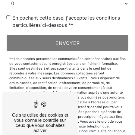
En cochant cette case, j'accepte les conditions
particulières ci-dessous **
ENVOYER
** Les données personnelles communiquées sont nécessaires aux fins
de vous contacter et sont enregistrées dans un fichier informatisé.
Elles sont destinées à et ses sous-traitants dans le seul but de
répondre à votre message. Les données collectées seront
communiquées aux seuls destinataires suivants: . Vous disposez de
droits d’accès, de rectification, d’effacement, de portabilité, de
limitation, d’opposition, de retrait de votre consentement à tout
moment et du droit d’introduire une réclamation auprès d’une autorité
de contrôle, ainsi que d’organiser le sort de vos données post-mortem.
Vous pouvez exercer ces droits par voie postale à l'adresse ou par
courrier électronique à l'adresse . Un justificatif d'identité pourra vous
être demandé. Nous conservons vos données pendant la période de
Ce site utilise des cookies et
prise de contact puis pendant la durée de prescription légale aux fins
vous donne le contrôle sur
probatoires et de gestion des contentieux. Vous avez le droit de vous
ceux que vous souhaitez
inscrire sur la liste d'opposition au démarchage téléphonique,
activer
disponible à cette adresse:
Bloctel.gouv.fr
. Consultez le site cnil.fr pour