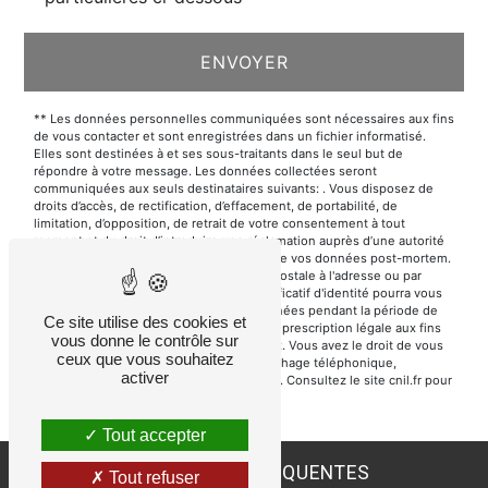
ENVOYER
** Les données personnelles communiquées sont nécessaires aux fins
de vous contacter et sont enregistrées dans un fichier informatisé.
Elles sont destinées à et ses sous-traitants dans le seul but de
répondre à votre message. Les données collectées seront
communiquées aux seuls destinataires suivants: . Vous disposez de
droits d’accès, de rectification, d’effacement, de portabilité, de
limitation, d’opposition, de retrait de votre consentement à tout
moment et du droit d’introduire une réclamation auprès d’une autorité
de contrôle, ainsi que d’organiser le sort de vos données post-mortem.
Vous pouvez exercer ces droits par voie postale à l'adresse ou par
courrier électronique à l'adresse . Un justificatif d'identité pourra vous
être demandé. Nous conservons vos données pendant la période de
Ce site utilise des cookies et
prise de contact puis pendant la durée de prescription légale aux fins
vous donne le contrôle sur
probatoires et de gestion des contentieux. Vous avez le droit de vous
ceux que vous souhaitez
inscrire sur la liste d'opposition au démarchage téléphonique,
activer
disponible à cette adresse:
Bloctel.gouv.fr
. Consultez le site cnil.fr pour
plus d’informations sur vos droits.
Tout accepter
RECHERCHES FRÉQUENTES
Tout refuser