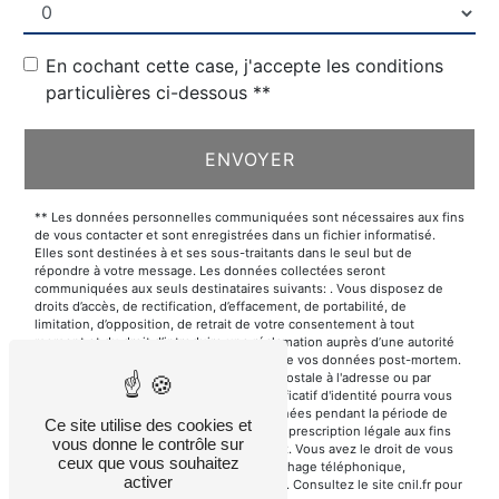
En cochant cette case, j'accepte les conditions
particulières ci-dessous **
ENVOYER
** Les données personnelles communiquées sont nécessaires aux fins
de vous contacter et sont enregistrées dans un fichier informatisé.
Elles sont destinées à et ses sous-traitants dans le seul but de
répondre à votre message. Les données collectées seront
communiquées aux seuls destinataires suivants: . Vous disposez de
droits d’accès, de rectification, d’effacement, de portabilité, de
limitation, d’opposition, de retrait de votre consentement à tout
moment et du droit d’introduire une réclamation auprès d’une autorité
de contrôle, ainsi que d’organiser le sort de vos données post-mortem.
Vous pouvez exercer ces droits par voie postale à l'adresse ou par
courrier électronique à l'adresse . Un justificatif d'identité pourra vous
être demandé. Nous conservons vos données pendant la période de
Ce site utilise des cookies et
prise de contact puis pendant la durée de prescription légale aux fins
vous donne le contrôle sur
probatoires et de gestion des contentieux. Vous avez le droit de vous
ceux que vous souhaitez
inscrire sur la liste d'opposition au démarchage téléphonique,
activer
disponible à cette adresse:
Bloctel.gouv.fr
. Consultez le site cnil.fr pour